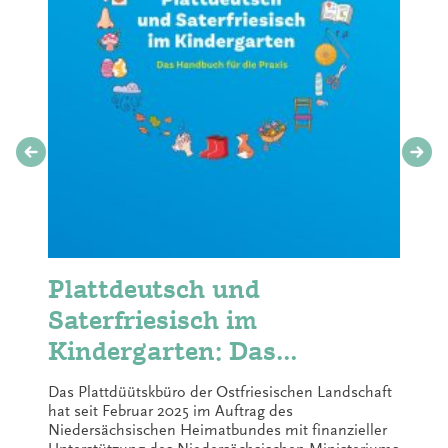
Plattdeutsch und
Saterfriesisch im
Kindergarten: Das
Handbuch für die Praxis
Das Plattdüütskbüro der Ostfriesischen Landschaft
hat seit Februar 2025 im Auftrag des
Niedersächsischen Heimatbundes mit finanzieller