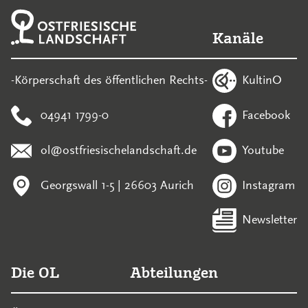
Kanäle
KultinO
-Körperschaft des öffentlichen Rechts-
04941 1799-0
Facebook
ol@ostfriesischelandschaft.de
Youtube
Georgswall 1-5 | 26603 Aurich
Instagram
Newsletter
Die OL
Abteilungen