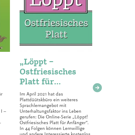
„Löppt –
Platt 
Ostfriesisches
Platt
Platt für
Platt is coo
Anfänger“
Gemeinscha
ür
Im April 2021 hat das
Landschaft
Plattdüütskbüro ein weiteres
Landschaft
Sprachlernangebot mit
Niedersach
I –
Unterhaltungsfaktor ins Leben
Plattdeutsc
gerufen: Die Online-Serie „Löppt!
Schüler int
-
Ostfriesisches Platt für Anfänger“.
Es wird vo
In 44 Folgen können Lernwillige
Kultusminis
und andere Interessierte kostenlos