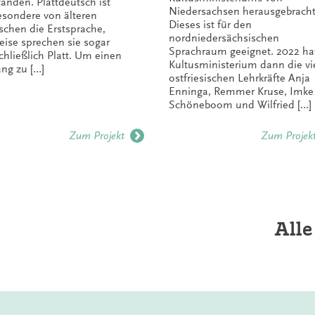
tanden. Plattdeutsch ist
Niedersachsen herausgebracht
esondere von älteren
Dieses ist für den
chen die Erstsprache,
nordniedersächsischen
weise sprechen sie sogar
Sprachraum geeignet. 2022 ha
chließlich Platt. Um einen
Kultusministerium dann die vi
ng zu […]
ostfriesischen Lehrkräfte Anja
Enninga, Remmer Kruse, Imke
Schöneboom und Wilfried […]
Zum Projekt
Zum Projek
Alle