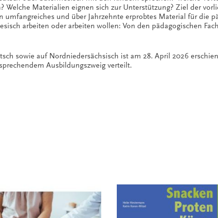
? Welche Materialien eignen sich zur Unterstützung? Ziel der vorl
 umfangreiches und über Jahrzehnte erprobtes Material für die pä
iesisch arbeiten oder arbeiten wollen: Von den pädagogischen Fach
tsch sowie auf Nordniedersächsisch ist am 28. April 2026 erschien
sprechendem Ausbildungszweig verteilt.