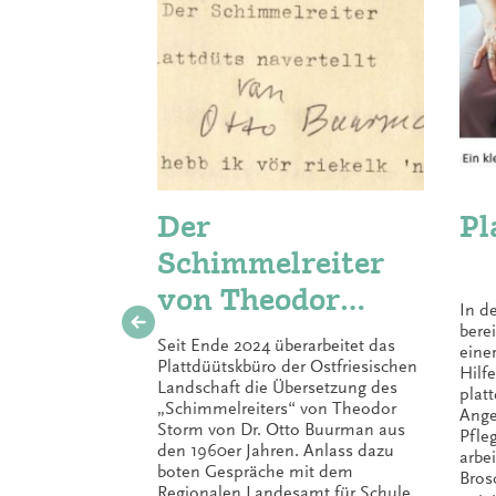
Der
Pl
Schimmelreiter
von Theodor
In d
Storm im
bere
Seit Ende 2024 überarbeitet das
eine
ostfriesischen
Plattdüütskbüro der Ostfriesischen
Hilf
Landschaft die Übersetzung des
plat
Platt
„Schimmelreiters“ von Theodor
Ange
Storm von Dr. Otto Buurman aus
Pfle
den 1960er Jahren. Anlass dazu
arbe
boten Gespräche mit dem
Bros
Regionalen Landesamt für Schule