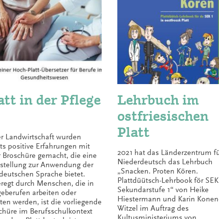
att in der Pflege
Lehrbuch im
ostfriesischen
Platt
er Landwirtschaft wurden
its positive Erfahrungen mit
2021 hat das Länderzentrum f
r Broschüre gemacht, die eine
Niederdeutsch das Lehrbuch
estellung zur Anwendung der
„Snacken. Proten Kören.
tdeutschen Sprache bietet.
Plattdüütsch-Lehrbook för SEK 
regt durch Menschen, die in
Sekundarstufe 1“ von Heike
geberufen arbeiten oder
Hiestermann und Karin Konen
iten werden, ist die vorliegende
Witzel im Auftrag des
chüre im Berufsschulkontext
Kultusministeriums von