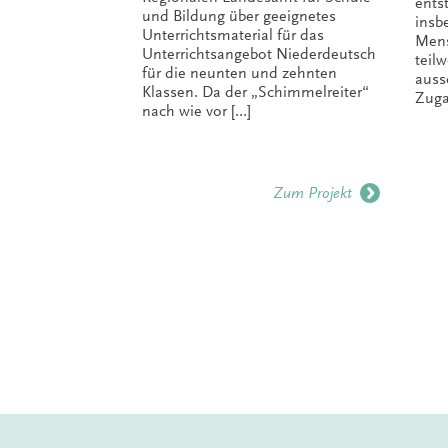
ents
und Bildung über geeignetes
insb
Unterrichtsmaterial für das
Mens
Unterrichtsangebot Niederdeutsch
teil
für die neunten und zehnten
auss
Klassen. Da der „Schimmelreiter“
Zuga
nach wie vor […]
Zum Projekt