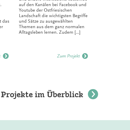
Initiative s
.
auf den Kanälen bei Facebook und
Postkartena
Youtube der Ostfriesischen
das Projekt
Landschaft die wichtigsten Begriffe
Stephan Wei
t das
und Sätze zu ausgewählten
mehreren J
er
Themen aus dem ganz normalen
unterstützt
Alltagsleben lernen. Zudem […]
t
Zum Projekt
 Projekte im Überblick