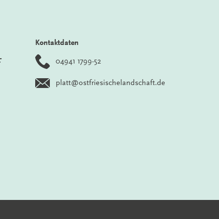
Kontaktdaten
r
04941 1799-52
platt@ostfriesischelandschaft.de