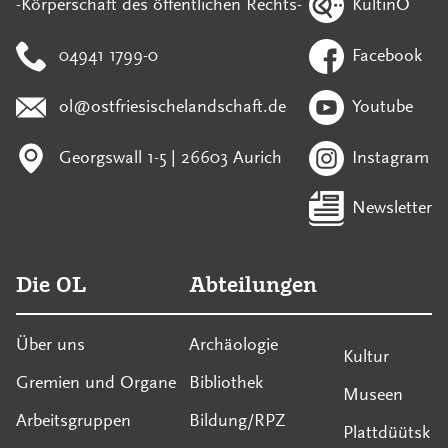
KultinO
-Körperschaft des öffentlichen Rechts-
04941 1799-0
Facebook
ol@ostfriesischelandschaft.de
Youtube
Georgswall 1-5 | 26603 Aurich
Instagram
Newsletter
Die OL
Abteilungen
Über uns
Archäologie
Kultur
Gremien und Organe
Bibliothek
Museen
Arbeitsgruppen
Bildung/RPZ
Plattdüütsk