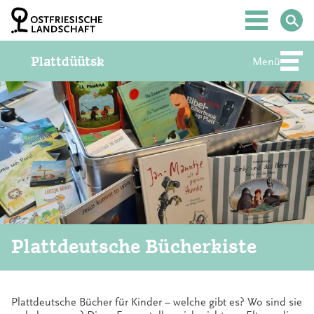
Z
u
Hauptmenü
m
I
Plattdüütsk
n
Menü
Abte
h
a
l
t
S
p
r
i
n
g
e
n
Plattdeutsche Bücherkiste
Plattdeutsche Bücher für Kinder – welche gibt es? Wo sind sie