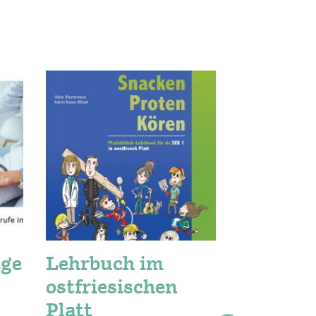
ege
Lehrbuch im
„Löpp
ostfriesischen
Ostfr
Platt
Platt 