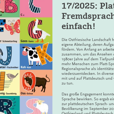
17/2025: Pla
it Lernschwierigkeiten und für Kinder nicht-deutscher Muttersprac
ulen. Voraussetzungen – Methoden – Erfolge. Hrsg. v. Anja K. Stei
Fremdsprac
wicklung der Schulleistungen von Kindern mit und ohne Migrations
einfach!
t auf der Primarstufe. Neue Forschungen – weitere Entwicklungen. H
Die Ostfriesische Landschaft 
für Kinder: Chance oder Risiko? Vortrag von Henning Wode anlässl
eigene Abteilung, deren Aufgab
h 2006.
fördern. Von Anfang an arbeite
zusammen, um das Ansehen de
h immersive KiTas. Eine überzeugende Methode zum nachhaltige
1980er Jahre auf dem Tiefpunkt
nagement für Träger, Leitung, Team. Ergänzbare Sammlung. Hrsg. v
mehr Menschen zum Platt-Spr
Regionalsprache als identität
wiederzuentdecken. In diverse
mit und auf Plattdeutsch und 
zu tun.
Das große Engagement konnte
Sprache bewirken. So ergab ei
zur plattdeutschen Sprach- un
Bevölkerung im September 2023
Ostfriesland und Plattdeutsc