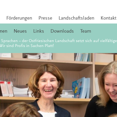
Förderungen
Presse
Landschaftsladen
Kontakt
onen
Neues
Links
Downloads
Team
 Sprachen – der Ostfriesischen Landschaft setzt sich auf vielfältig
Wir sind Profis in Sachen Platt!