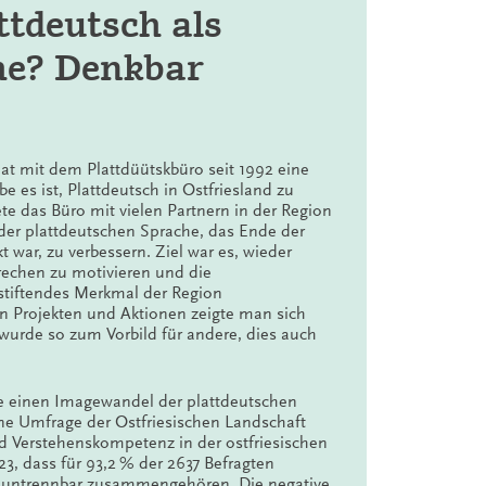
ttdeutsch als
he: Chance oder Risiko. In: Mehrsprachigkeit in
nlen/Andreas Rohde. Berlin 2013, 45-59.
he? Denkbar
hintergrund in einer bilingualen Grundschule:
rsg. v. Markus Kötter/Jutty Rymarczyk. Frankfurt a.
hat mit dem Plattdüütskbüro seit 1992 eine
ich der Veranstaltung „Frühe Zweisprachigkeit“
e es ist, Plattdeutsch in Ostfriesland zu
te das Büro mit vielen Partnern in der Region
r plattdeutschen Sprache, das Ende der
n Fremdsprachenerwerb. In: Zukunfts-Handbuch
 war, zu verbessern. Ziel war es, wieder
. Wildtrud Burkard/Hildegard Rieder-Aigner.
echen zu motivieren und die
sstiftendes Merkmal der Region
n Projekten und Aktionen zeigte man sich
wurde so zum Vorbild für andere, dies auch
 einen Imagewandel der plattdeutschen
ne Umfrage der Ostfriesischen Landschaft
d Verstehenskompetenz in der ostfriesischen
, dass für 93,2 % der 2637 Befragten
h untrennbar zusammengehören. Die negative