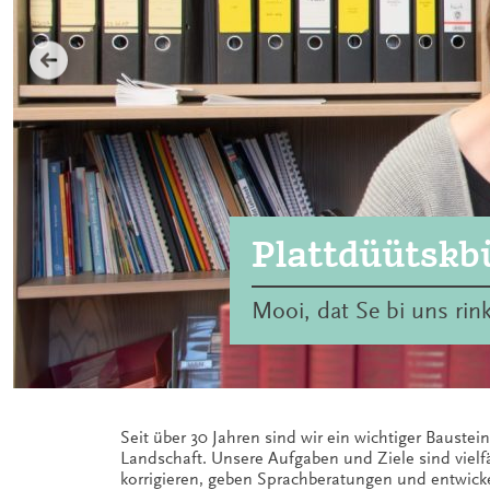
Plattdüütskb
Mooi, dat Se bi uns rin
Seit über 30 Jahren sind wir ein wichtiger Baustei
Vorhaben. Wir verstehen uns als Profis in Sachen Platt
Landschaft. Unsere Aufgaben und Ziele sind vielfä
nich gifft`t nich!“ Dabei steht die Qualität unserer Arbei
korrigieren, geben Sprachberatungen und entwicke