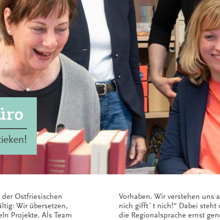
üro
kieken!
n der Ostfriesischen
deutsch, denn: „Geiht
ltig: Wir übersetzen,
t an erster Stelle, damit
ln Projekte. Als Team
die Regionalsprache ernst g