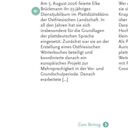
Am 5. August 2026 feierte Elke
Wer 
Brückmann ihr 25-jähriges
sie 
Dienstjubiläum im Plattdüütskbüro
Knap
der Ostfriesischen Landschaft. In
über
all den Jahren hat sie sich
Dara
insbesondere für die Grundlagen
Hoch
der plattdeutschen Sprache
klei
eingesetzt. Zunächst war sie an der
Als P
Erstellung eines Ostfriesischen
Auri
Wörterbuches beteiligt und
plat
koordinierte danach ein
Weit
europäisches Projekt zur
mit 
Mehrsprachigkeit in der Vor- und
Groo
Grundschulperiode. Danach
erarbeitete […]
Zum Beitrag