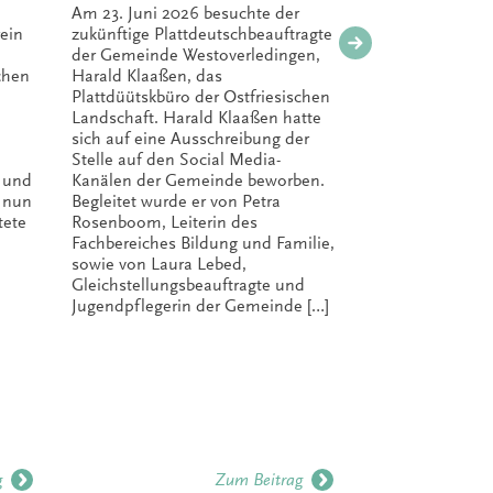
Gemeinde
Am 23. Juni 2026 besuchte der
Nach nur ei
Westoverledingen
ein
zukünftige Plattdeutschbeauftragte
Auflage der
der Gemeinde Westoverledingen,
Ostfriesisc
zu Gast im
chen
Harald Klaaßen, das
entstanden
Plattdüütskbüro der Ostfriesischen
„Plattdeuts
Plattdüütskbüro
Landschaft. Harald Klaaßen hatte
Kindergart
sich auf eine Ausschreibung der
die Praxis“ 
Stelle auf den Social Media-
Variante fa
 und
Kanälen der Gemeinde beworben.
der hohen 
t nun
Begleitet wurde er von Petra
das Nieder
tete
Rosenboom, Leiterin des
für Wissens
Fachbereiches Bildung und Familie,
der Nieder
sowie von Laura Lebed,
als Heraus
Gleichstellungsbeauftragte und
zweiten Auf
Jugendpflegerin der Gemeinde […]
g
Zum Beitrag