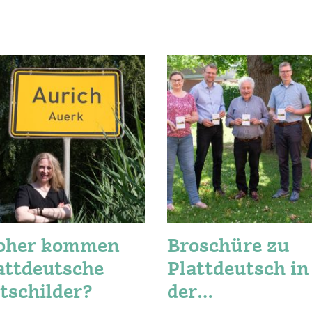
oher kommen
Broschüre zu
attdeutsche
Plattdeutsch in
tschilder?
der