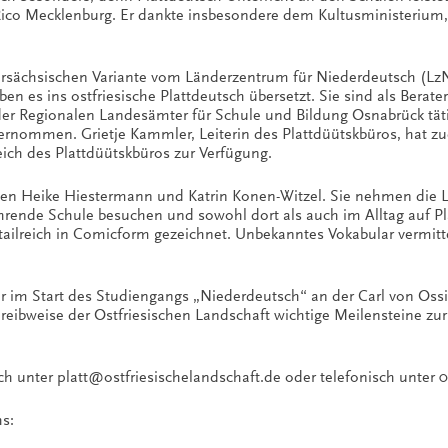
 Rico Mecklenburg. Er dankte insbesondere dem Kultusministerium
dersächsischen Variante vom Länderzentrum für Niederdeutsch (L
 es ins ostfriesische Plattdeutsch übersetzt. Sie sind als Berate
der Regionalen Landesämter für Schule und Bildung Osnabrück täti
bernommen. Grietje Kammler, Leiterin des Plattdüütskbüros, hat z
ch des Plattdüütskbüros zur Verfügung.
en Heike Hiestermann und Katrin Konen-Witzel. Sie nehmen die L
führende Schule besuchen und sowohl dort als auch im Alltag auf 
tailreich in Comicform gezeichnet. Unbekanntes Vokabular vermitte
 im Start des Studiengangs „Niederdeutsch“ an der Carl von Ossie
hreibweise der Ostfriesischen Landschaft wichtige Meilensteine zur
h unter platt@ostfriesischelandschaft.de oder telefonisch unter 
s: