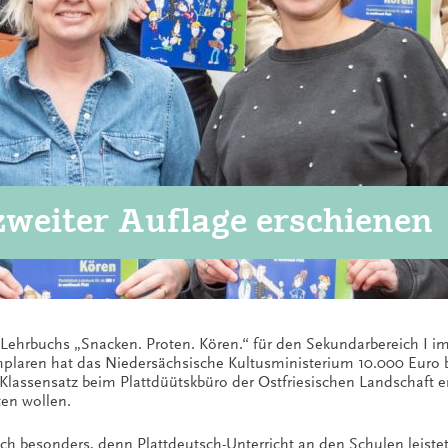
zweiter Auflage erschienen
Lehrbuchs „Snacken. Proten. Kören.“ für den Sekundarbereich I im o
mplaren hat das Niedersächsische Kultusministerium 10.000 Euro b
 Klassensatz beim Plattdüütskbüro der Ostfriesischen Landschaft erh
ten wollen.
 besonders, denn Plattdeutsch-Unterricht an den Schulen leistet