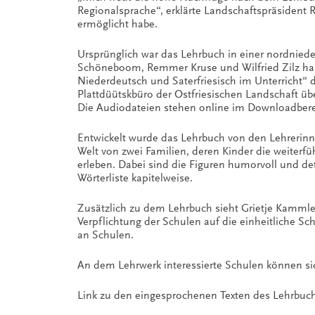
Regionalsprache“, erklärte Landschaftspräsident
ermöglicht habe.
Ursprünglich war das Lehrbuch in einer nordnie
Schöneboom, Remmer Kruse und Wilfried Zilz haben
Niederdeutsch und Saterfriesisch im Unterricht“ 
Plattdüütskbüro der Ostfriesischen Landschaft ü
Die Audiodateien stehen online im Downloadberei
Entwickelt wurde das Lehrbuch von den Lehrerinn
Welt von zwei Familien, deren Kinder die weiter
erleben. Dabei sind die Figuren humorvoll und de
Wörterliste kapitelweise.
Zusätzlich zu dem Lehrbuch sieht Grietje Kammler
Verpflichtung der Schulen auf die einheitliche Sc
an Schulen.
An dem Lehrwerk interessierte Schulen können sic
Link zu den eingesprochenen Texten des Lehrbuch