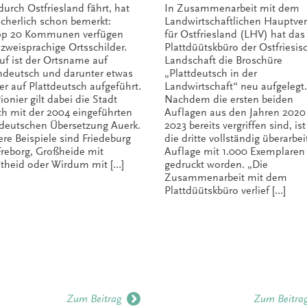
Landwirtschaft
durch Ostfriesland fährt, hat
In Zusammenarbeit mit dem
neu aufgelegt
sicherlich schon bemerkt:
Landwirtschaftlichen Hauptver
p 20 Kommunen verfügen
für Ostfriesland (LHV) hat das
 zweisprachige Ortsschilder.
Plattdüütskbüro der Ostfriesis
uf ist der Ortsname auf
Landschaft die Broschüre
deutsch und darunter etwas
„Plattdeutsch in der
ner auf Plattdeutsch aufgeführt.
Landwirtschaft“ neu aufgelegt.
ionier gilt dabei die Stadt
Nachdem die ersten beiden
ch mit der 2004 eingeführten
Auflagen aus den Jahren 2020
tdeutschen Übersetzung Auerk.
2023 bereits vergriffen sind, is
ere Beispiele sind Friedeburg
die dritte vollständig überarbei
Freborg, Großheide mit
Auflage mit 1.000 Exemplaren
theid oder Wirdum mit […]
gedruckt worden. „Die
Zusammenarbeit mit dem
Plattdüütskbüro verlief […]
Zum Beitrag
Zum Beitra