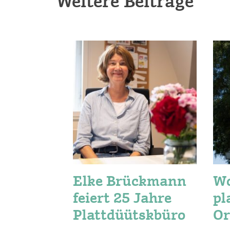
Weitere Beiträge
Elke Brückmann
W
feiert 25 Jahre
pl
Plattdüütskbüro
Or