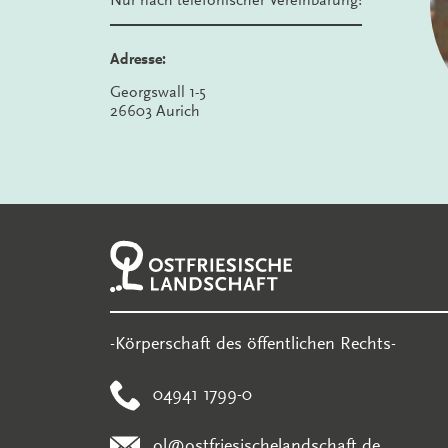
Nur nach telefonischer Vereinbarung!
Adresse:
Georgswall 1-5
26603 Aurich
-Körperschaft des öffentlichen Rechts-
04941 1799-0
ol@ostfriesischelandschaft.de