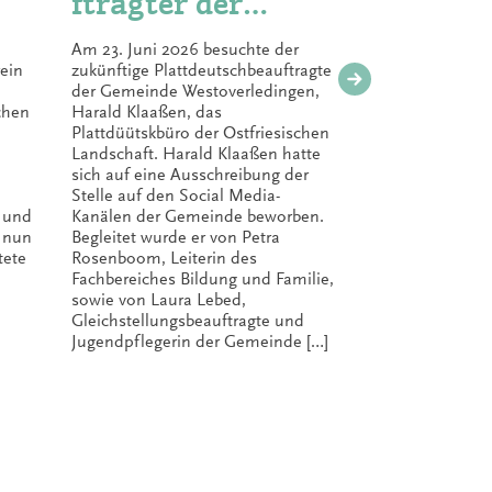
ftragter der
Hand
Gemeinde
Am 23. Juni 2026 besuchte der
Nach nur ei
Westoverledingen
ein
zukünftige Plattdeutschbeauftragte
Auflage der
der Gemeinde Westoverledingen,
Ostfriesisc
zu Gast im
chen
Harald Klaaßen, das
entstanden
Plattdüütskbüro der Ostfriesischen
„Plattdeuts
Plattdüütskbüro
Landschaft. Harald Klaaßen hatte
Kindergart
sich auf eine Ausschreibung der
die Praxis“ 
Stelle auf den Social Media-
Variante fa
 und
Kanälen der Gemeinde beworben.
der hohen 
t nun
Begleitet wurde er von Petra
das Nieder
tete
Rosenboom, Leiterin des
für Wissens
Fachbereiches Bildung und Familie,
der Nieder
sowie von Laura Lebed,
als Heraus
Gleichstellungsbeauftragte und
zweiten Auf
Jugendpflegerin der Gemeinde […]