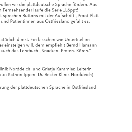
llen wir die plattdeutsche Sprache fördern. Aus
n Fernsehsender laufe die Serie „Löppt!
t sprechen Buttons mit der Aufschrift „Proot Platt
 und Patientinnen aus Ostfriesland gefällt es,
ürlich direkt. Ein bisschen wie Untertitel im
efer einsteigen will, dem empfiehlt Bernd Hamann
e auch das Lehrbuch „Snacken. Proten. Kören.“
inik Norddeich, und Grietje Kammler, Leiterin
oto: Kathrin Ippen, Dr. Becker Klinik Norddeich)
erung der plattdeutschen Sprache in Ostfriesland