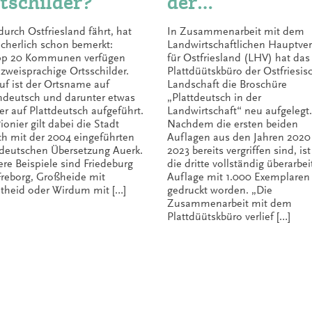
tschilder?
der
Landwirtschaft
durch Ostfriesland fährt, hat
In Zusammenarbeit mit dem
neu aufgelegt
sicherlich schon bemerkt:
Landwirtschaftlichen Hauptver
p 20 Kommunen verfügen
für Ostfriesland (LHV) hat das
 zweisprachige Ortsschilder.
Plattdüütskbüro der Ostfriesis
uf ist der Ortsname auf
Landschaft die Broschüre
deutsch und darunter etwas
„Plattdeutsch in der
ner auf Plattdeutsch aufgeführt.
Landwirtschaft“ neu aufgelegt.
ionier gilt dabei die Stadt
Nachdem die ersten beiden
ch mit der 2004 eingeführten
Auflagen aus den Jahren 2020
tdeutschen Übersetzung Auerk.
2023 bereits vergriffen sind, is
ere Beispiele sind Friedeburg
die dritte vollständig überarbei
Freborg, Großheide mit
Auflage mit 1.000 Exemplaren
theid oder Wirdum mit […]
gedruckt worden. „Die
Zusammenarbeit mit dem
Plattdüütskbüro verlief […]