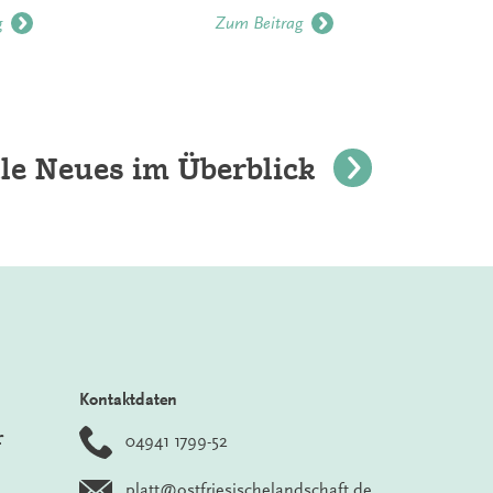
g
Zum Beitrag
le Neues im Überblick
Kontaktdaten
r
04941 1799-52
platt@ostfriesischelandschaft.de