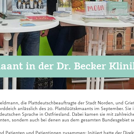
ant in der Dr. Becker Klin
ldmann, die Plattdeutschbeauftragte der Stadt Norden, und Grietj
Norddeich anlässlich des 20. Plattdüütskmaants im September. Sie in
tdeutschen Sprache in Ostfriesland. Dabei kamen sie mit zahlreic
enten, sondern auch bei denen aus dem gesamten Bundesgebiet seh
d Patienten und Patientinnen zusammen: Initiiert hatte der Direkt