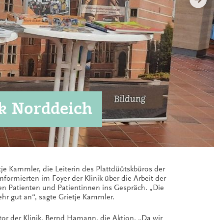
ik Norddeich
e Kammler, die Leiterin des Plattdüütskbüros der
formierten im Foyer der Klinik über die Arbeit der
hen Patienten und Patientinnen ins Gespräch. „Die
r gut an“, sagte Grietje Kammler.
or der Klinik, Bernd Hamann, die Aktion. „Da wir