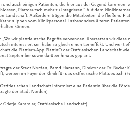
n und auch einigen Patienten, die hier aus der Gegend kommen, wo
hlossen, Plattdeutsch mehr zu integrieren.“ Auf dem klinikinterne
hen Landschaft. Außerdem trügen die Mitarbeiten, die fließend Plat
o Kathrin Ippen vom Klinikpersonal. Insbesondere älteren Patienten
erhalten können.
Wo wir plattdeutsche Begriffe verwenden, übersetzen wir diese nat
ch interessiert sei, habe so gleich einen Lerneffekt. Und wer ti
chaft die Plattlern-App PlattinO der Ostfriesischen Landschaft wi
onat September sowie darüber hinaus geplant.
tragte der Stadt Norden, Bernd Hamann, Direktor der Dr. Becker Kl
, werben im Foyer der Klinik für das ostfriesische Plattdeutsch (F
Ostfriesischen Landschaft informiert eine Patientin über die Förd
tragte der Stadt Norden)
 Grietje Kammler, Ostfriesische Landschaft)