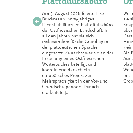
Plattdüütskbüro
Or
Am 5. August 2026 feierte Elke
Wer 
Brückmann ihr 25-jähriges
sie 
Dienstjubiläum im Plattdüütskbüro
Knap
der Ostfriesischen Landschaft. In
über
all den Jahren hat sie sich
Dara
insbesondere für die Grundlagen
Hoch
der plattdeutschen Sprache
klei
eingesetzt. Zunächst war sie an der
Als P
Erstellung eines Ostfriesischen
Auri
Wörterbuches beteiligt und
plat
koordinierte danach ein
Weit
europäisches Projekt zur
mit 
Mehrsprachigkeit in der Vor- und
Groo
Grundschulperiode. Danach
erarbeitete […]