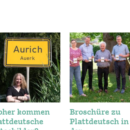
oher kommen
Broschüre zu
attdeutsche
Plattdeutsch in