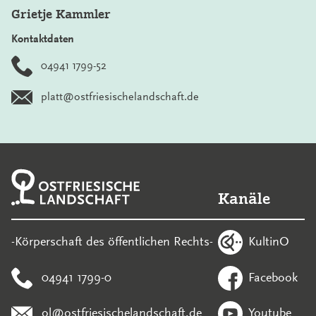
Grietje Kammler
Kontaktdaten
04941 1799-52
platt@ostfriesischelandschaft.de
Kanäle
KultinO
-Körperschaft des öffentlichen Rechts-
04941 1799-0
Facebook
ol@ostfriesischelandschaft.de
Youtube