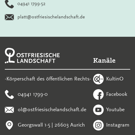
04941 1799-52
platt@ostfriesischelandschaft.de
Kanäle
KultinO
-Körperschaft des öffentlichen Rechts-
04941 1799-0
Facebook
ol@ostfriesischelandschaft.de
Youtube
Georgswall 1-5 | 26603 Aurich
Instagram