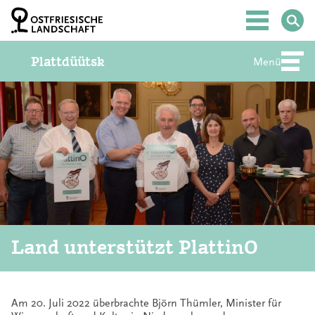
Z
u
Hauptmenü
m
I
Plattdüütsk
n
Menü
Abte
h
a
l
t
S
p
r
i
n
g
e
n
Land unterstützt PlattinO
Am 20. Juli 2022 überbrachte Björn Thümler, Minister für