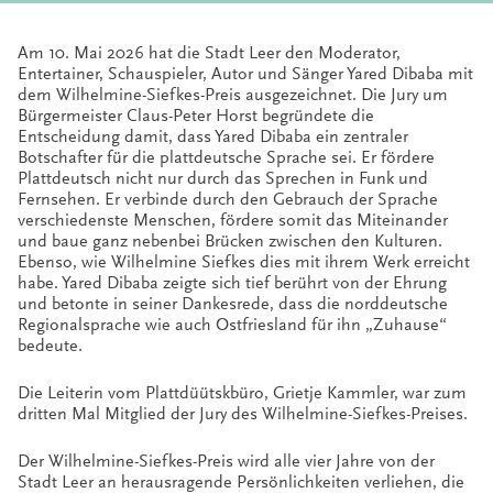
Am 10. Mai 2026 hat die Stadt Leer den Moderator,
Entertainer, Schauspieler, Autor und Sänger Yared Dibaba mit
dem Wilhelmine-Siefkes-Preis ausgezeichnet. Die Jury um
Bürgermeister Claus-Peter Horst begründete die
Entscheidung damit, dass Yared Dibaba ein zentraler
Botschafter für die plattdeutsche Sprache sei. Er fördere
Plattdeutsch nicht nur durch das Sprechen in Funk und
Fernsehen. Er verbinde durch den Gebrauch der Sprache
verschiedenste Menschen, fördere somit das Miteinander
und baue ganz nebenbei Brücken zwischen den Kulturen.
Ebenso, wie Wilhelmine Siefkes dies mit ihrem Werk erreicht
habe. Yared Dibaba zeigte sich tief berührt von der Ehrung
und betonte in seiner Dankesrede, dass die norddeutsche
Regionalsprache wie auch Ostfriesland für ihn „Zuhause“
bedeute.
Die Leiterin vom Plattdüütskbüro, Grietje Kammler, war zum
dritten Mal Mitglied der Jury des Wilhelmine-Siefkes-Preises.
Der Wilhelmine-Siefkes-Preis wird alle vier Jahre von der
Stadt Leer an herausragende Persönlichkeiten verliehen, die