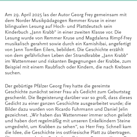
Am 29. April 2025 las der Autor Georg Frey gemeinsam mit
dem Norder Musikpädagogen Remmer Kruse in einer
bilingualen Lesung auf Hoch- und Plattdeutsch sein
Kinderbuch „Jann Krabb“ in einer zweiten Klasse vor. Die
Lesung wurde von Remmer Kruse und Magdalena Rimpf-Frey
musikalisch gerahmt sowie durch ein Kamishibai, angefertigt
von Jann Tomßen Eilers, bebildert. Die Geschichte erzählt
von dem gefährlichen Leben der Strandkrabbe „Jann Krabb“
im Wattenmeer und riskanten Begegnungen der Krabbe, zum
Beispiel mit einem Raubfisch oder Kindern, die nach Krebsen
suchen.
Der gebürtige Pfälzer Georg Frey hatte die gereimte
Geschichte zunächst seiner Frau als Gedicht zum Geburtstag
geschenkt. Die Begeisterung darüber war so groß, dass dieses
Gedicht zu einer ganzen Geschichte ausgearbeitet wurde; die
Bilder dazu wurden von Ricardo Fuhrmann und Daniel Jelin
gezeichnet. „Wir haben das Wattenmeer immer schon geliebt
und haben dort regelmäßig mit unseren Enkelkindern Steine
umgedreht, um Krabben zu sehen“, so Herr Frey. Schnell kam
die Idee, die Geschichte ins ostfriesische Platt zu übertragen.