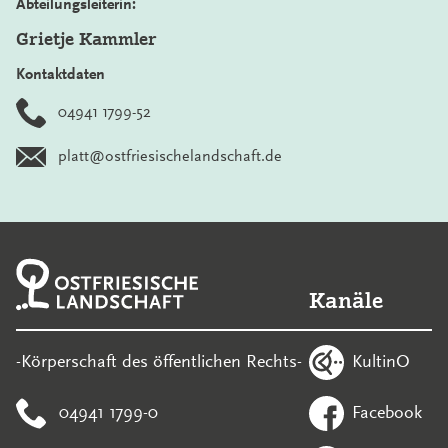
Abteilungsleiterin:
Grietje Kammler
Kontaktdaten
04941 1799-52
platt@ostfriesischelandschaft.de
Kanäle
KultinO
-Körperschaft des öffentlichen Rechts-
04941 1799-0
Facebook