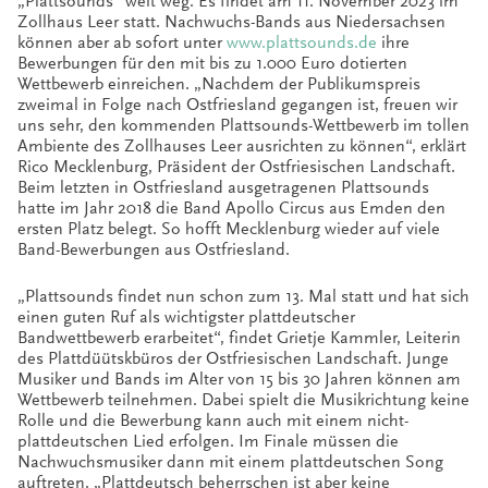
„Plattsounds“ weit weg. Es findet am 11. November 2023 im
Zollhaus Leer statt. Nachwuchs-Bands aus Niedersachsen
können aber ab sofort unter
www.plattsounds.de
ihre
Bewerbungen für den mit bis zu 1.000 Euro dotierten
Wettbewerb einreichen. „Nachdem der Publikumspreis
zweimal in Folge nach Ostfriesland gegangen ist, freuen wir
uns sehr, den kommenden Plattsounds-Wettbewerb im tollen
Ambiente des Zollhauses Leer ausrichten zu können“, erklärt
Rico Mecklenburg, Präsident der Ostfriesischen Landschaft.
Beim letzten in Ostfriesland ausgetragenen Plattsounds
hatte im Jahr 2018 die Band Apollo Circus aus Emden den
ersten Platz belegt. So hofft Mecklenburg wieder auf viele
Band-Bewerbungen aus Ostfriesland.
„Plattsounds findet nun schon zum 13. Mal statt und hat sich
einen guten Ruf als wichtigster plattdeutscher
Bandwettbewerb erarbeitet“, findet Grietje Kammler, Leiterin
des Plattdüütskbüros der Ostfriesischen Landschaft. Junge
Musiker und Bands im Alter von 15 bis 30 Jahren können am
Wettbewerb teilnehmen. Dabei spielt die Musikrichtung keine
Rolle und die Bewerbung kann auch mit einem nicht-
plattdeutschen Lied erfolgen. Im Finale müssen die
Nachwuchsmusiker dann mit einem plattdeutschen Song
auftreten. „Plattdeutsch beherrschen ist aber keine