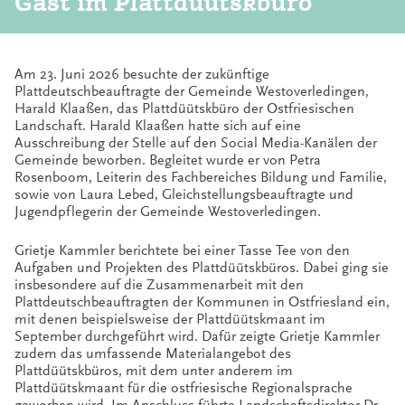
Gast im Plattdüütskbüro
Am 23. Juni 2026 besuchte der zukünftige
Plattdeutschbeauftragte der Gemeinde Westoverledingen,
Harald Klaaßen, das Plattdüütskbüro der Ostfriesischen
Landschaft. Harald Klaaßen hatte sich auf eine
Ausschreibung der Stelle auf den Social Media-Kanälen der
Gemeinde beworben. Begleitet wurde er von Petra
Rosenboom, Leiterin des Fachbereiches Bildung und Familie,
sowie von Laura Lebed, Gleichstellungsbeauftragte und
Jugendpflegerin der Gemeinde Westoverledingen.
Grietje Kammler berichtete bei einer Tasse Tee von den
Aufgaben und Projekten des Plattdüütskbüros. Dabei ging sie
insbesondere auf die Zusammenarbeit mit den
Plattdeutschbeauftragten der Kommunen in Ostfriesland ein,
mit denen beispielsweise der Plattdüütskmaant im
September durchgeführt wird. Dafür zeigte Grietje Kammler
zudem das umfassende Materialangebot des
Plattdüütskbüros, mit dem unter anderem im
Plattdüütskmaant für die ostfriesische Regionalsprache
geworben wird. Im Anschluss führte Landschaftsdirektor Dr.