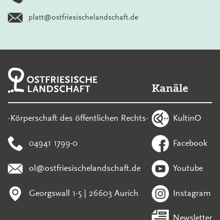
platt@ostfriesischelandschaft.de
Kanäle
KultinO
-Körperschaft des öffentlichen Rechts-
04941 1799-0
Facebook
ol@ostfriesischelandschaft.de
Youtube
Georgswall 1-5 | 26603 Aurich
Instagram
Newsletter