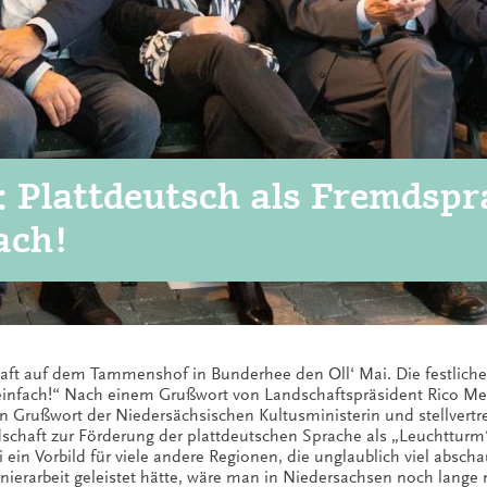
: Plattdeutsch als Fremdsp
ach!
chaft auf dem Tammenshof in Bunderhee den Oll‘ Mai. Die festli
einfach!“ Nach einem Grußwort von Landschaftspräsident Rico Me
in Grußwort der Niedersächsischen Kultusministerin und stellvertr
ndschaft zur Förderung der plattdeutschen Sprache als „Leuchttur
i ein Vorbild für viele andere Regionen, die unglaublich viel abs
onierarbeit geleistet hätte, wäre man in Niedersachsen noch lange 