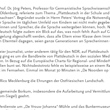
rof. Dr. Jörg Peters, Professor für Germanistische Sprachwissensc
t Oldenburg, referierte zum Thema „Plattdeutsch in der Schule und
achsen“. Begründet wurde in Herrn Peters‘ Vortrag die Notwendigk
er Sprache im täglichen Umfeld von Kindern sei nicht mehr gegeb
innen und Sprecher, die die Sprache weitergeben können, hoch. Na
eutsch folgte zudem ein Blick auf das, was noch fehlt: Auch au
lung abgeschafft werden, dass alle Eltern einer Klasse dem Imm
 Elternteil dagegen, seien ganze Generationen an Sprecherinnen 
freier Journalist, unter anderem tätig für den NDR, auf Plattdeut
g ging es um die Bandbreite von Plattdeutsch in den sozialen Medi
. In Bezug auf die Europäische Charta für Regional- und Minderhei
en bunt sei. Nichtsdestotrotz fehle es beispielsweise an einem Ra
 im Fernsehen. Einmal im Monat 30 Minuten in „De Noorden op P
 Rico Mecklenburg die Ehrungen der Ostfriesischen Landschaft.
lgemeinde Borkum, insbesondere die Aufarbeitung und Vermittlun
om-Siegel) geehrt.
 Verdienste um „De Vrouw Johanna“-Mühle und das Bunkermuseum 