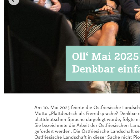
Oll‘ Mai 2025
Denkbar einf
Am 10. Mai 2025 feierte die Ostfriesische Lands
Motto „Plattdeutsch als Fremdsprache? Denkbar 
plattdeutschen Sprache dargelegt wurde, folgte e
Sie bezeichnete die Arbeit der Ostfriesischen La
gefördert werden. Die Ostfriesische Landschaft se
Ostfriesische Landschaft in dieser Sache nicht Pi