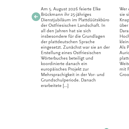
Am 5. August 2026 feierte Elke
Wer 
Brückmann ihr 25-jähriges
sie 
Dienstjubiläum im Plattdüütskbüro
Knap
der Ostfriesischen Landschaft. In
über
all den Jahren hat sie sich
Dara
insbesondere für die Grundlagen
Hoch
der plattdeutschen Sprache
klei
eingesetzt. Zunächst war sie an der
Als P
Erstellung eines Ostfriesischen
Auri
Wörterbuches beteiligt und
plat
koordinierte danach ein
Weit
europäisches Projekt zur
mit 
Mehrsprachigkeit in der Vor- und
Groo
Grundschulperiode. Danach
erarbeitete […]