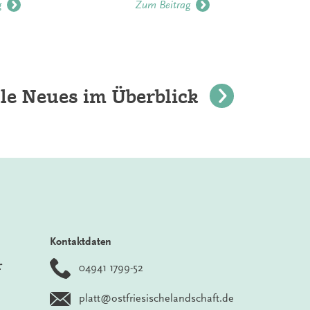
g
Zum Beitrag
le Neues im Überblick
Kontaktdaten
r
04941 1799-52
platt@ostfriesischelandschaft.de