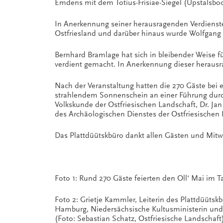
Emdens mit dem Totius-Frisiae-Siegel (Upstalsbo
In Anerkennung seiner herausragenden Verdienste
Ostfriesland und darüber hinaus wurde Wolfgang
Bernhard Bramlage hat sich in bleibender Weise f
verdient gemacht. In Anerkennung dieser herausr
Nach der Veranstaltung hatten die 270 Gäste bei
strahlendem Sonnenschein an einer Führung durc
Volkskunde der Ostfriesischen Landschaft, Dr. Jan
des Archäologischen Dienstes der Ostfriesischen
Das Plattdüütskbüro dankt allen Gästen und Mitwi
Foto 1: Rund 270 Gäste feierten den Oll‘ Mai im 
Foto 2: Grietje Kammler, Leiterin des Plattdüütskb
Hamburg, Niedersächsische Kultusministerin und s
(Foto: Sebastian Schatz, Ostfriesische Landschaft