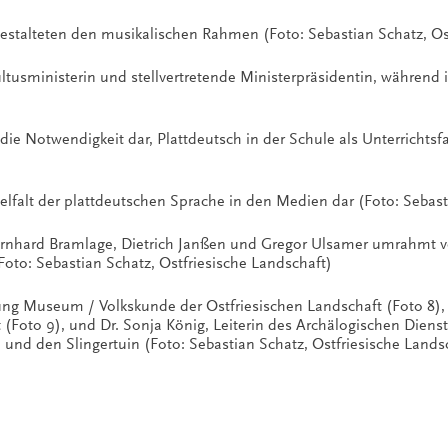
estalteten den musikalischen Rahmen (Foto: Sebastian Schatz, Os
ltusministerin und stellvertretende Ministerpräsidentin, während 
ag die Notwendigkeit dar, Plattdeutsch in der Schule als Unterrichts
Vielfalt der plattdeutschen Sprache in den Medien dar (Foto: Sebas
 Bernhard Bramlage, Dietrich Janßen und Gregor Ulsamer umrahmt vo
Foto: Sebastian Schatz, Ostfriesische Landschaft)
ilung Museum / Volkskunde der Ostfriesischen Landschaft (Foto 8), 
 (Foto 9), und Dr. Sonja König, Leiterin des Archälogischen Dienst
und den Slingertuin (Foto: Sebastian Schatz, Ostfriesische Lands