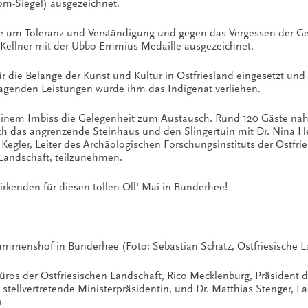
om-Siegel) ausgezeichnet.
 um Toleranz und Verständigung und gegen das Vergessen der Gesc
 Kellner mit der Ubbo-Emmius-Medaille ausgezeichnet.
ür die Belange der Kunst und Kultur in Ostfriesland eingesetzt un
agenden Leistungen wurde ihm das Indigenat verliehen.
 einem Imbiss die Gelegenheit zum Austausch. Rund 120 Gäste na
h das angrenzende Steinhaus und den Slingertuin mit Dr. Nina He
 Kegler, Leiter des Archäologischen Forschungsinstituts der Ostfrie
 Landschaft, teilzunehmen.
rkenden für diesen tollen Oll‘ Mai in Bunderhee!
Tammenshof in Bunderhee (Foto: Sebastian Schatz, Ostfriesische L
üros der Ostfriesischen Landschaft, Rico Mecklenburg, Präsident de
tellvertretende Ministerpräsidentin, und Dr. Matthias Stenger, La
)