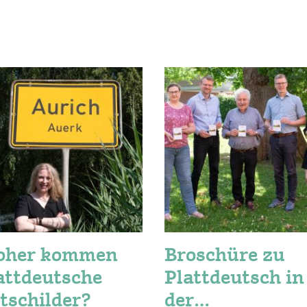
oher kommen
Broschüre zu
attdeutsche
Plattdeutsch in
tschilder?
der