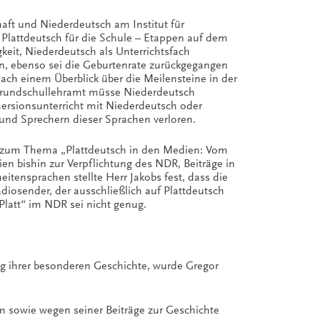
haft und Niederdeutsch am Institut für
 Plattdeutsch für die Schule – Etappen auf dem
eit, Niederdeutsch als Unterrichtsfach
en, ebenso sei die Geburtenrate zurückgegangen
ch einem Überblick über die Meilensteine in der
f Grundschullehramt müsse Niederdeutsch
ersionsunterricht mit Niederdeutsch oder
und Sprechern dieser Sprachen verloren.
sch zum Thema „Plattdeutsch in den Medien: Vom
en bishin zur Verpflichtung des NDR, Beiträge in
tensprachen stellte Herr Jakobs fest, dass die
diosender, der ausschließlich auf Plattdeutsch
latt“ im NDR sei nicht genug.
g ihrer besonderen Geschichte, wurde Gregor
sowie wegen seiner Beiträge zur Geschichte