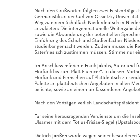
Nach den Grußworten folgten zwei Festvorträge. P
Germanistik an der Carl von Ossietzky Universitä
Weg zu einem Schulfach Niederdeutsch in Nieders
anzubieten: Die intergenerationelle Weitergabe d
sowie die Abwanderung der potentiellen Sprecher
Einführung des Schul- und Studienfaches Niederd
studierbar gemacht werden. Zudem müsse die Rege
Saterfriesisch zustimmen müssen. Stimme nur ein
Im Anschluss referierte Frank Jakobs, Autor und 
Hörfunk bis zum Platt-Fluencer“. In diesem Vortra
Hörfunk und Fernsehen auf Plattdeutsch zu senden
Palette an plattdeutschen Angeboten in allen Medi
berichte, sowie an einem umfassenderen Angebot
Nach den Vorträgen verlieh Landschaftspräsident
Für seine herausragenden Verdienste um die Inse
Ulsamer mit dem Totius-Frisiae-Siegel (Upstalsbo
Dietrich Janßen wurde wegen seiner besonderen