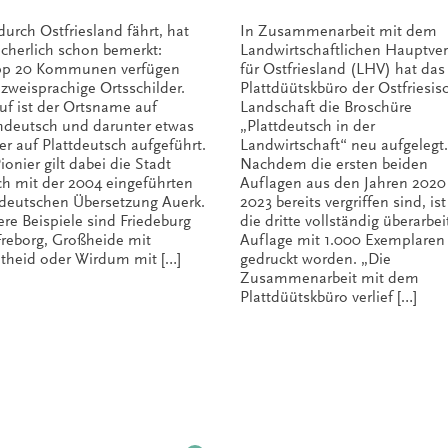
Landwirtschaft
durch Ostfriesland fährt, hat
In Zusammenarbeit mit dem
neu aufgelegt
sicherlich schon bemerkt:
Landwirtschaftlichen Hauptver
p 20 Kommunen verfügen
für Ostfriesland (LHV) hat das
 zweisprachige Ortsschilder.
Plattdüütskbüro der Ostfriesis
uf ist der Ortsname auf
Landschaft die Broschüre
deutsch und darunter etwas
„Plattdeutsch in der
ner auf Plattdeutsch aufgeführt.
Landwirtschaft“ neu aufgelegt.
ionier gilt dabei die Stadt
Nachdem die ersten beiden
ch mit der 2004 eingeführten
Auflagen aus den Jahren 2020
tdeutschen Übersetzung Auerk.
2023 bereits vergriffen sind, is
ere Beispiele sind Friedeburg
die dritte vollständig überarbei
Freborg, Großheide mit
Auflage mit 1.000 Exemplaren
theid oder Wirdum mit […]
gedruckt worden. „Die
Zusammenarbeit mit dem
Plattdüütskbüro verlief […]