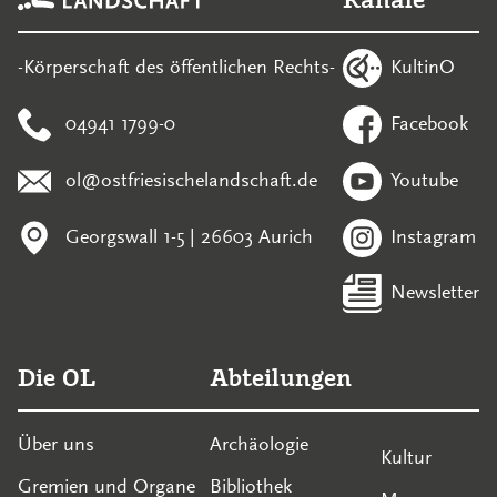
KultinO
-Körperschaft des öffentlichen Rechts-
04941 1799-0
Facebook
ol@ostfriesischelandschaft.de
Youtube
Georgswall 1-5 | 26603 Aurich
Instagram
Newsletter
Die OL
Abteilungen
Über uns
Archäologie
Kultur
Gremien und Organe
Bibliothek