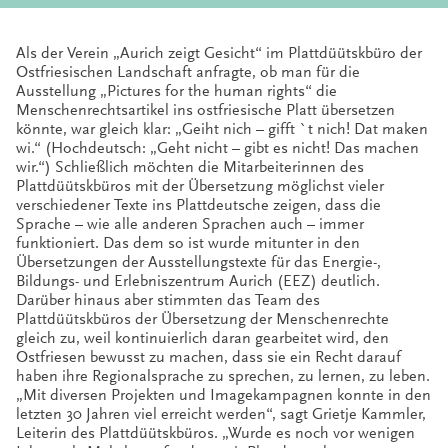
Als der Verein „Aurich zeigt Gesicht“ im Plattdüütskbüro der
Ostfriesischen Landschaft anfragte, ob man für die
Ausstellung „Pictures for the human rights“ die
Menschenrechtsartikel ins ostfriesische Platt übersetzen
könnte, war gleich klar: „Geiht nich – gifft `t nich! Dat maken
wi.“ (Hochdeutsch: „Geht nicht – gibt es nicht! Das machen
wir.“) Schließlich möchten die Mitarbeiterinnen des
Plattdüütskbüros mit der Übersetzung möglichst vieler
verschiedener Texte ins Plattdeutsche zeigen, dass die
Sprache – wie alle anderen Sprachen auch – immer
funktioniert. Das dem so ist wurde mitunter in den
Übersetzungen der Ausstellungstexte für das Energie-,
Bildungs- und Erlebniszentrum Aurich (EEZ) deutlich.
Darüber hinaus aber stimmten das Team des
Plattdüütskbüros der Übersetzung der Menschenrechte
gleich zu, weil kontinuierlich daran gearbeitet wird, den
Ostfriesen bewusst zu machen, dass sie ein Recht darauf
haben ihre Regionalsprache zu sprechen, zu lernen, zu leben.
„Mit diversen Projekten und Imagekampagnen konnte in den
letzten 30 Jahren viel erreicht werden“, sagt Grietje Kammler,
Leiterin des Plattdüütskbüros. „Wurde es noch vor wenigen