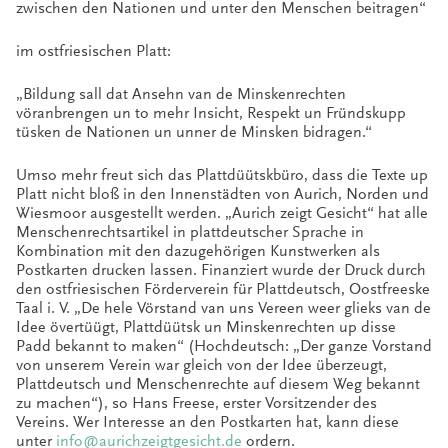
zwischen den Nationen und unter den Menschen beitragen“
im ostfriesischen Platt:
„Bildung sall dat Ansehn van de Minskenrechten
vöranbrengen un to mehr Insicht, Respekt un Fründskupp
tüsken de Nationen un unner de Minsken bidragen.“
Umso mehr freut sich das Plattdüütskbüro, dass die Texte up
Platt nicht bloß in den Innenstädten von Aurich, Norden und
Wiesmoor ausgestellt werden. „Aurich zeigt Gesicht“ hat alle
Menschenrechtsartikel in plattdeutscher Sprache in
Kombination mit den dazugehörigen Kunstwerken als
Postkarten drucken lassen. Finanziert wurde der Druck durch
den ostfriesischen Förderverein für Plattdeutsch, Oostfreeske
Taal i. V. „De hele Vörstand van uns Vereen weer glieks van de
Idee övertüügt, Plattdüütsk un Minskenrechten up disse
Padd bekannt to maken“ (Hochdeutsch: „Der ganze Vorstand
von unserem Verein war gleich von der Idee überzeugt,
Plattdeutsch und Menschenrechte auf diesem Weg bekannt
zu machen“), so Hans Freese, erster Vorsitzender des
Vereins. Wer Interesse an den Postkarten hat, kann diese
unter
info@aurichzeigtgesicht.de
ordern.